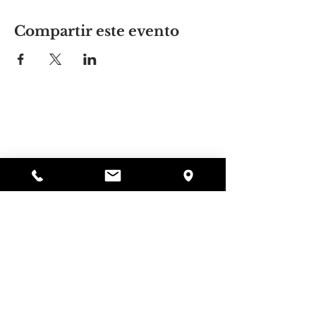
Compartir este evento
El lugar de Alyssa
297 Central St. Gardner, MA 01440
978-364-0920
Donar
Alyssa's Place es una organización sin fines de