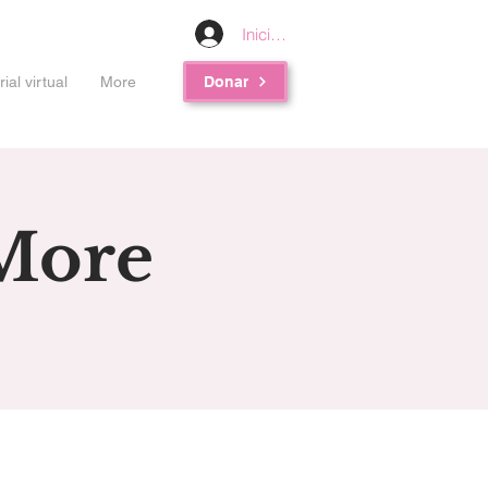
Iniciar sesión
al virtual
More
Donar
More