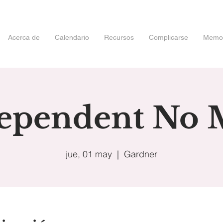
Acerca de
Calendario
Recursos
Complicarse
Memori
ependent No 
jue, 01 may
  |  
Gardner