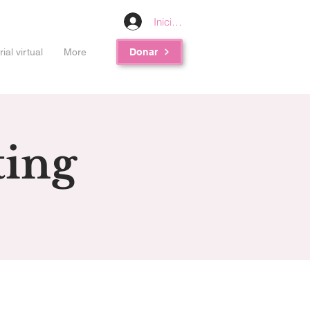
Iniciar sesión
al virtual
More
Donar
ing