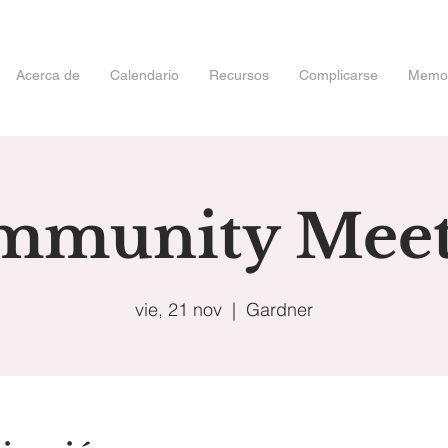
Acerca de
Calendario
Recursos
Complicarse
Memori
mmunity Meet
vie, 21 nov
  |  
Gardner