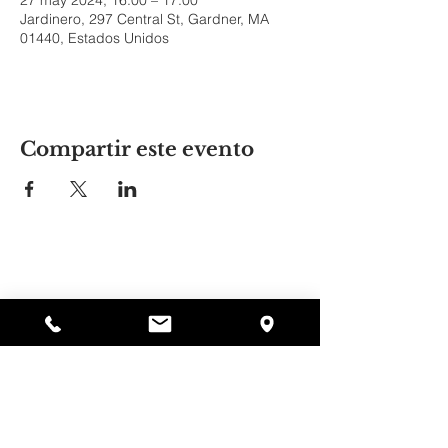
27 may 2024, 16:00 – 17:00
Jardinero, 297 Central St, Gardner, MA
01440, Estados Unidos
Compartir este evento
El lugar de Alyssa
297 Central St. Gardner, MA 01440
978-364-0920
Donar