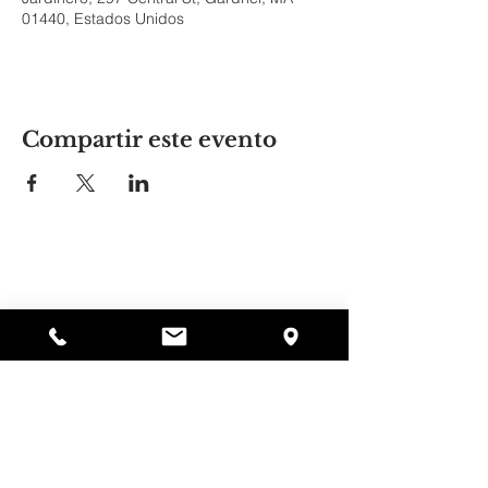
01440, Estados Unidos
Compartir este evento
El lugar de Alyssa
297 Central St. Gardner, MA 01440
978-364-0920
Donar