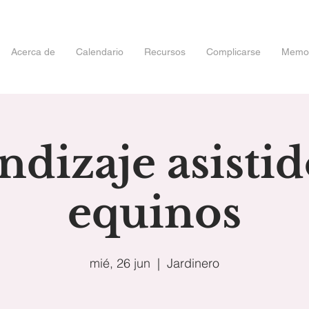
Acerca de
Calendario
Recursos
Complicarse
Memori
dizaje asisti
equinos
mié, 26 jun
  |  
Jardinero