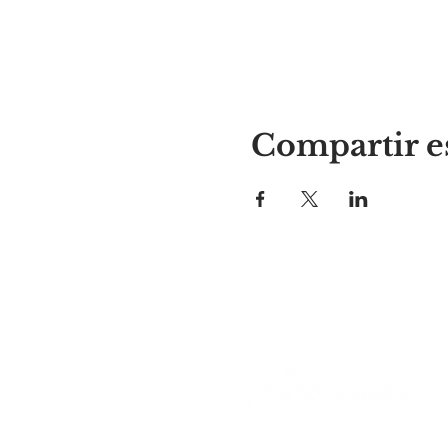
Compartir e
El lugar de Alyssa
297 Central St. Gardner, MA 01
978-364-0920