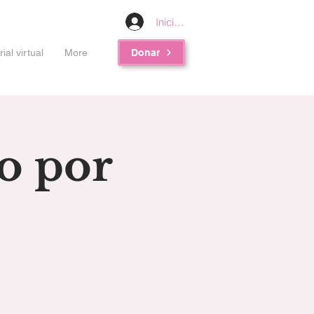
Iniciar sesión
al virtual
More
Donar
do por