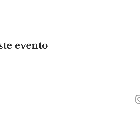
ste evento
440
Alyssa's Place es una organización sin fines de lucro 501(c)(3) financiada a
Foundation, Inc., GAAMHA, Inc. y la
Oficina de Servicios de Adicción a Su
Pública de Massachusetts.