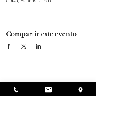
01440, Estados Unidos
Compartir este evento
El lugar de Alyssa
297 Central St. Gardner, MA 01440
978-364-0920
Donar