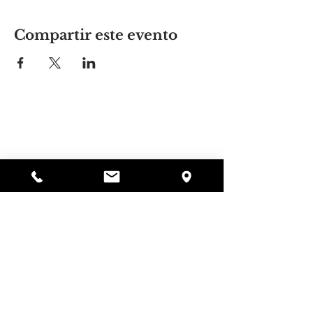
Compartir este evento
El lugar de Alyssa
297 Central St. Gardner, MA 01440
978-364-0920
Donar
Alyssa's Place es una organización sin fines de