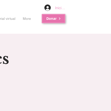
Iniciar sesión
al virtual
More
Donar
cs