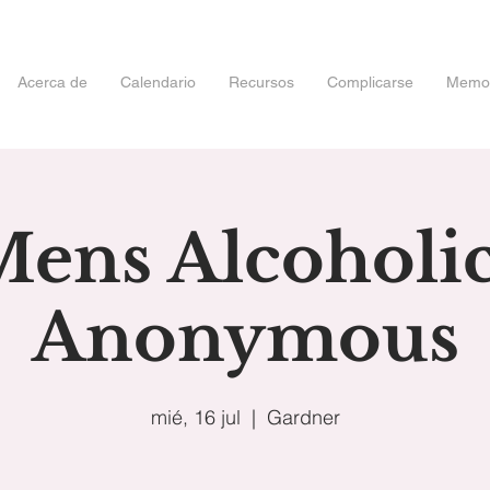
Acerca de
Calendario
Recursos
Complicarse
Memori
ens Alcoholi
Anonymous
mié, 16 jul
  |  
Gardner