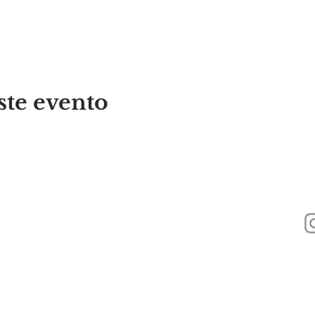
ste evento
440
Alyssa's Place es una organización sin fines de lucro 501(c)(3) financiada a
Foundation, Inc., GAAMHA, Inc. y la
Oficina de Servicios de Adicción a Su
Pública de Massachusetts.