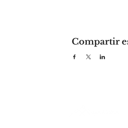
Compartir e
El lugar de Alyssa
297 Central St. Gardner, MA 01
978-364-0920