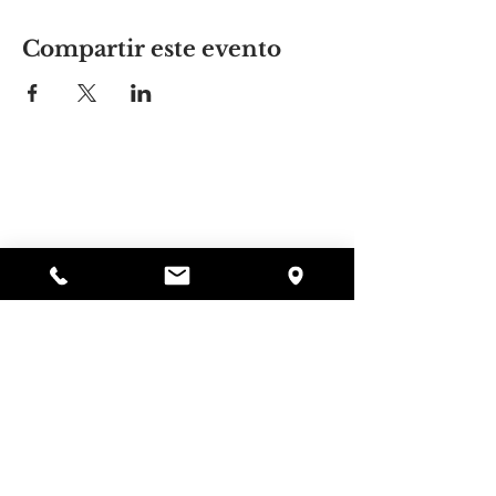
Compartir este evento
El lugar de Alyssa
297 Central St. Gardner, MA 01440
978-364-0920
Donar
Alyssa's Place es una organización sin fines de