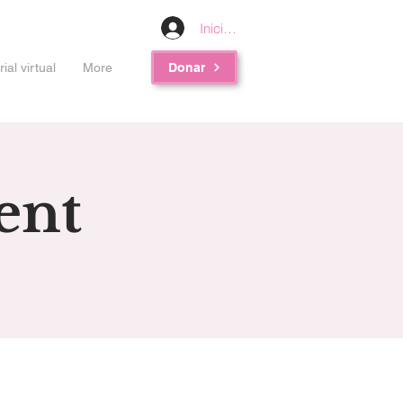
Iniciar sesión
al virtual
More
Donar
ent