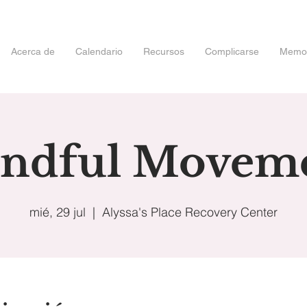
Acerca de
Calendario
Recursos
Complicarse
Memori
ndful Movem
mié, 29 jul
  |  
Alyssa's Place Recovery Center