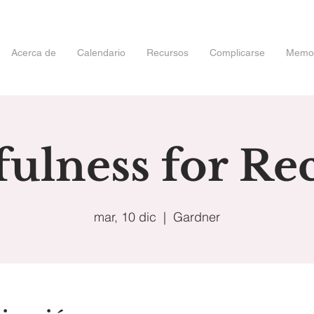
Acerca de
Calendario
Recursos
Complicarse
Memori
ulness for Re
mar, 10 dic
  |  
Gardner