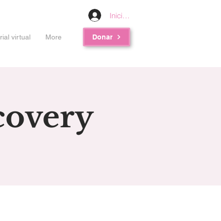
Iniciar sesión
al virtual
More
Donar
covery