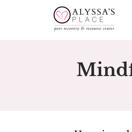
Mindf