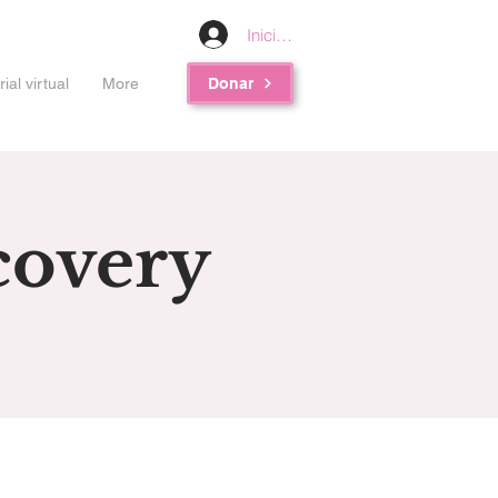
Iniciar sesión
al virtual
More
Donar
covery