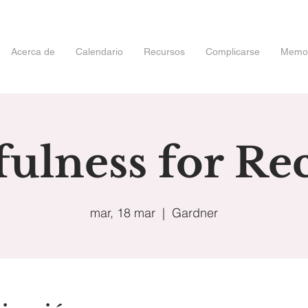
Acerca de
Calendario
Recursos
Complicarse
Memori
ulness for Re
mar, 18 mar
  |  
Gardner