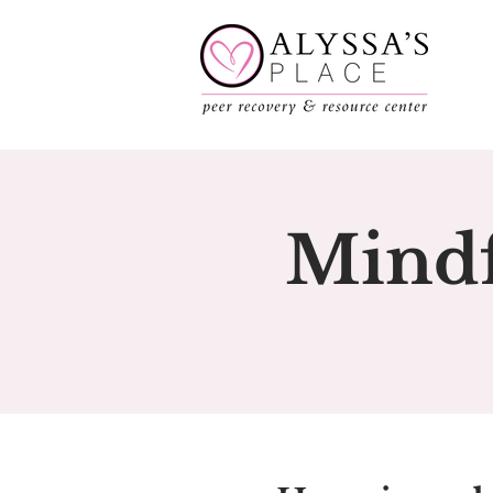
Mindf