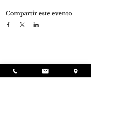
Compartir este evento
El lugar de Alyssa
297 Central St. Gardner, MA 01440
978-364-0920
Donar
Alyssa's Place es una organización sin fines de