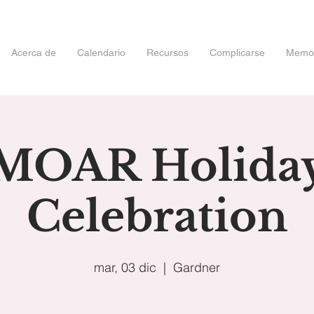
Acerca de
Calendario
Recursos
Complicarse
Memori
MOAR Holida
Celebration
mar, 03 dic
  |  
Gardner