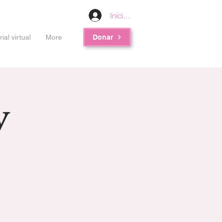
Iniciar sesión
al virtual
More
Donar
y