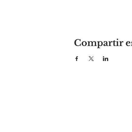
Compartir e
El lugar de Alyssa
297 Central St. Gardner, MA 01
978-364-0920