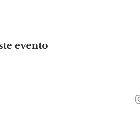
ste evento
440
Alyssa's Place es una organización sin fines de lucro 501(c)(3) financiada a
Foundation, Inc., GAAMHA, Inc. y la
Oficina de Servicios de Adicción a Su
Pública de Massachusetts.