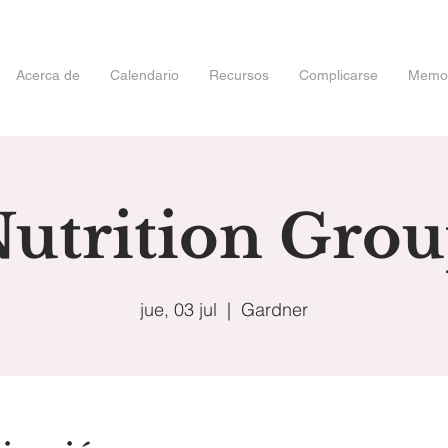
Acerca de
Calendario
Recursos
Complicarse
Memori
utrition Gro
jue, 03 jul
  |  
Gardner