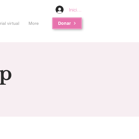
Iniciar sesión
al virtual
More
Donar
up