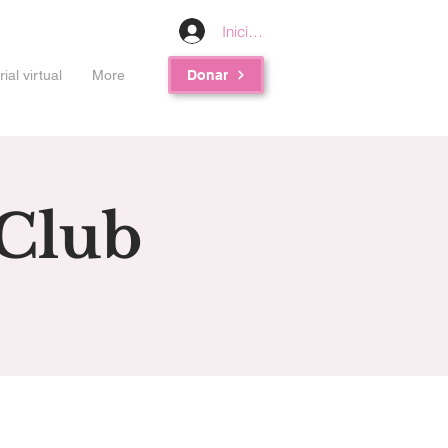
Iniciar sesión
al virtual
More
Donar
Club