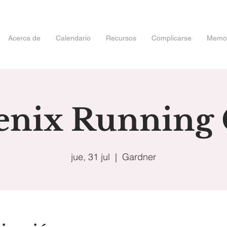
Acerca de
Calendario
Recursos
Complicarse
Memori
enix Running 
jue, 31 jul
  |  
Gardner