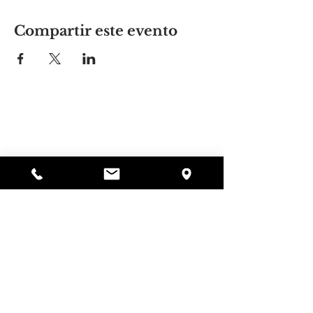
Compartir este evento
El lugar de Alyssa
297 Central St. Gardner, MA 01440
978-364-0920
Donar
Alyssa's Place es una organización sin fines de