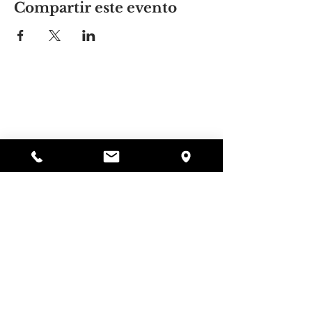
Compartir este evento
El lugar de Alyssa
297 Central St. Gardner, MA 01440
978-364-0920
Donar
Alyssa's Place es una organización sin fines de
lucro 501(c)(3) financiada a través de la
colaboración de AED Foundation, Inc., GAAMHA,