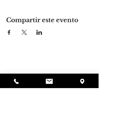
Compartir este evento
El lugar de Alyssa
297 Central St. Gardner, MA 01440
978-364-0920
Donar