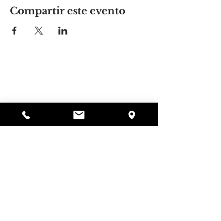
Compartir este evento
El lugar de Alyssa
297 Central St. Gardner, MA 01440
978-364-0920
Donar
Alyssa's Place es una organización sin fines de
lucro 501(c)(3) financiada a través de la