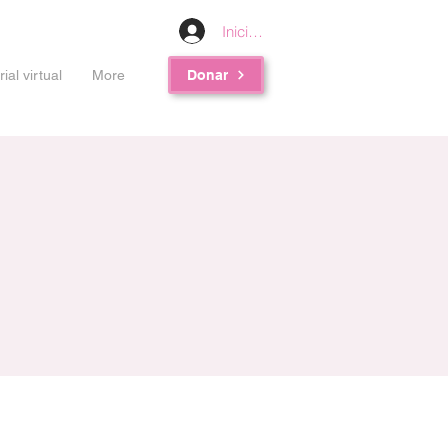
Iniciar sesión
al virtual
More
Donar