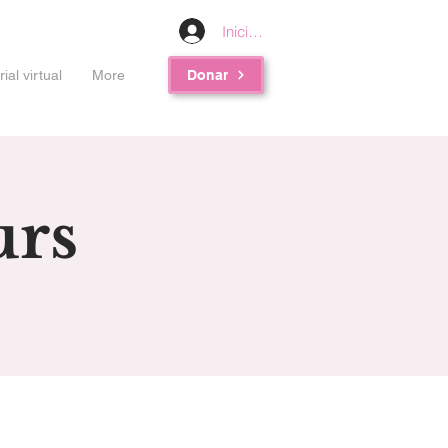
Iniciar sesión
al virtual
More
Donar
urs