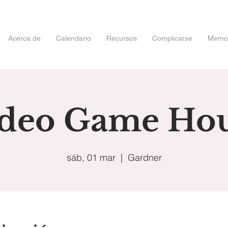
Acerca de
Calendario
Recursos
Complicarse
Memori
deo Game Ho
sáb, 01 mar
  |  
Gardner