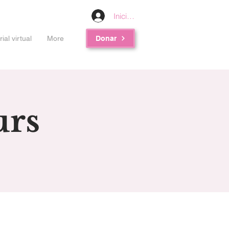
Iniciar sesión
al virtual
More
Donar
urs