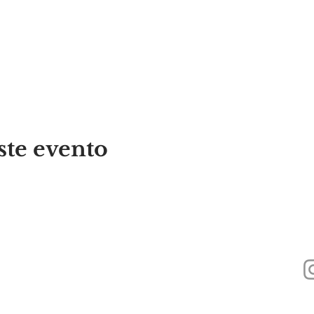
ste evento
440