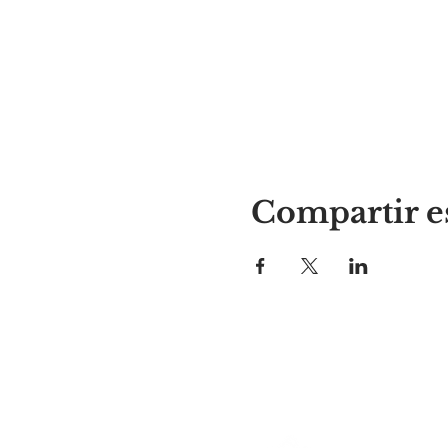
Compartir e
El lugar de Alyssa
297 Central St. Gardner, MA 01
978-364-0920