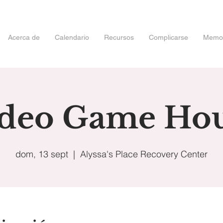
Acerca de
Calendario
Recursos
Complicarse
Memori
deo Game Ho
dom, 13 sept
  |  
Alyssa's Place Recovery Center