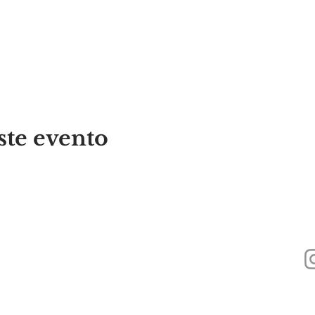
ste evento
440
Alyssa's Place es una organización sin fines de lucro 501(c)(3) financiada a