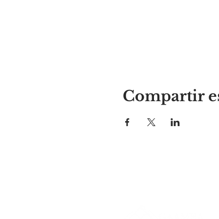
Compartir e
El lugar de Alyssa
297 Central St. Gardner, MA 01
978-364-0920