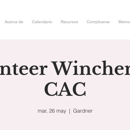
Acerca de
Calendario
Recursos
Complicarse
Memori
nteer Winch
CAC
mar, 26 may
  |  
Gardner