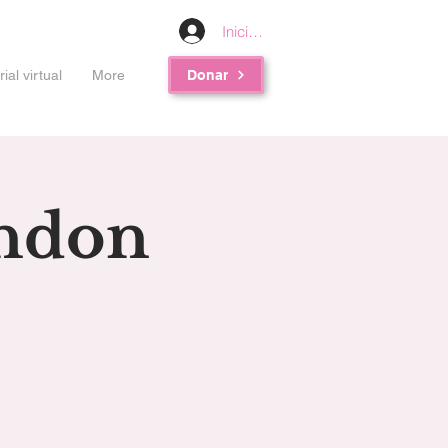
Iniciar sesión
al virtual
More
Donar
endon