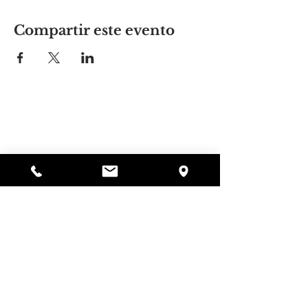
Compartir este evento
El lugar de Alyssa
297 Central St. Gardner, MA 01440
978-364-0920
Donar
Alyssa's Place es una organización sin fines de