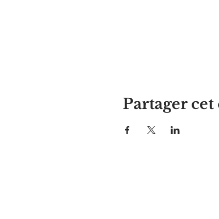
Partager ce
La maison d'Alyssa
297, rue Central, Gardner, MA
01440
978-364-0920