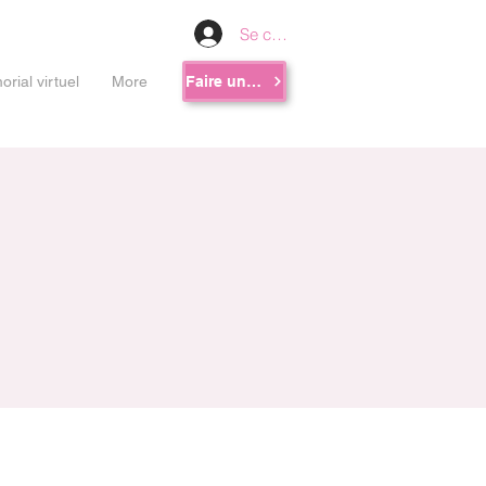
Se connecter
rial virtuel
More
Faire un don