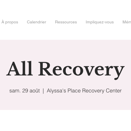
À propos
Calendrier
Ressources
Impliquez-vous
Mémo
All Recovery
sam. 29 août
  |  
Alyssa's Place Recovery Center