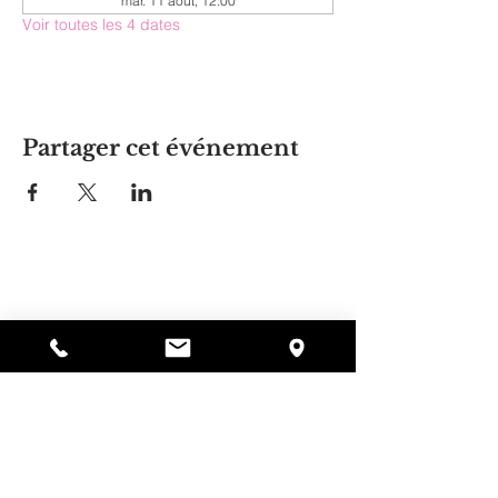
mar. 11 août, 12:00
Voir toutes les 4 dates
Partager cet événement
La maison d'Alyssa
297, rue Central, Gardner, MA
01440
978-364-0920
Faire un don