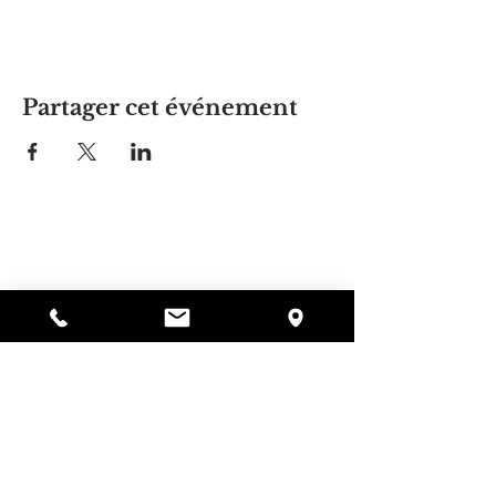
Partager cet événement
La maison d'Alyssa
297, rue Central, Gardner, MA
01440
978-364-0920
Faire un don