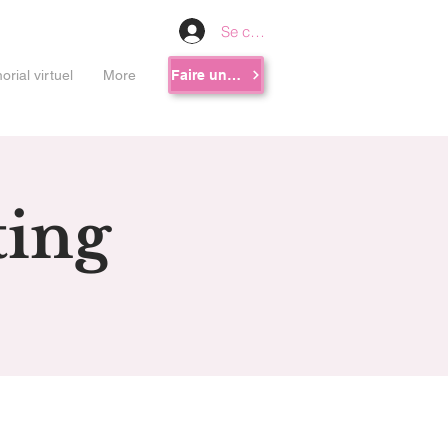
Se connecter
rial virtuel
More
Faire un don
ing