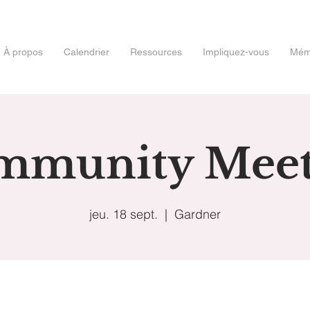
À propos
Calendrier
Ressources
Impliquez-vous
Mémo
mmunity Meet
jeu. 18 sept.
  |  
Gardner