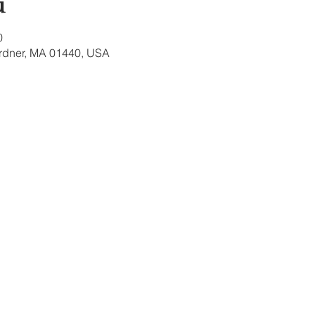
u
0
ardner, MA 01440, USA