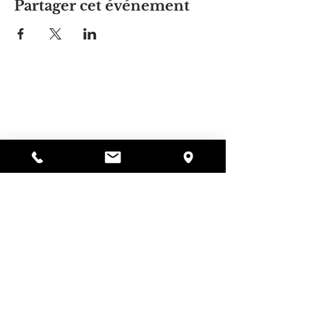
Partager cet événement
La maison d'Alyssa
297, rue Central, Gardner, MA
01440
978-364-0920
Faire un don
Alyssa's Place est une organisation à but non
lucratif 501(c)(3) financée par la collaboration de