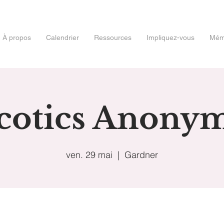
À propos
Calendrier
Ressources
Impliquez-vous
Mémo
cotics Anony
ven. 29 mai
  |  
Gardner