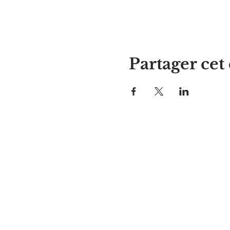
Partager ce
La maison d'Alyssa
297, rue Central, Gardner, MA
01440
978-364-0920