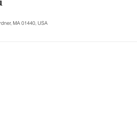
u
ardner, MA 01440, USA