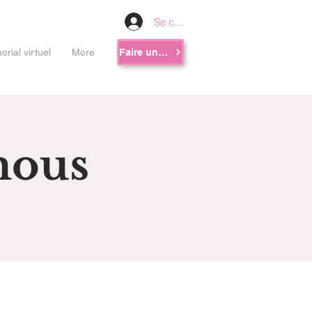
Se connecter
rial virtuel
More
Faire un don
mous