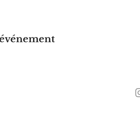
t événement
Alyssa's Place est une organisation à but non lucratif 501(c)(3) financée par 
Inc., GAAMHA, Inc. et du
Bureau of Substance Addiction Services, Massach