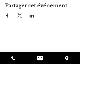
Partager cet événement
La maison d'Alyssa
297, rue Central, Gardner, MA
01440
978-364-0920
Faire un don
Alyssa's Place est une organisation à but non