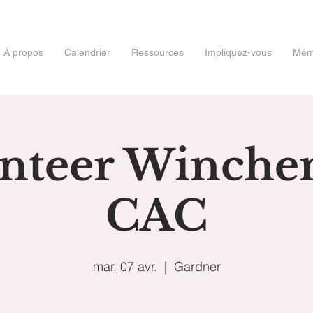
À propos
Calendrier
Ressources
Impliquez-vous
Mémo
nteer Winch
CAC
mar. 07 avr.
  |  
Gardner