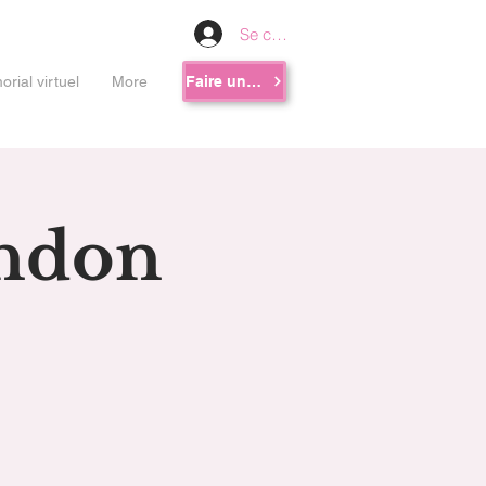
Se connecter
rial virtuel
More
Faire un don
endon