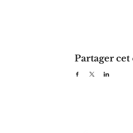
Partager ce
La maison d'Alyssa
297, rue Central, Gardner, MA
01440
978-364-0920