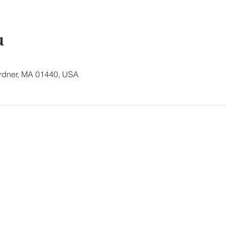
u
ardner, MA 01440, USA