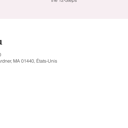
the 12-Steps
u
0
Gardner, MA 01440, États-Unis