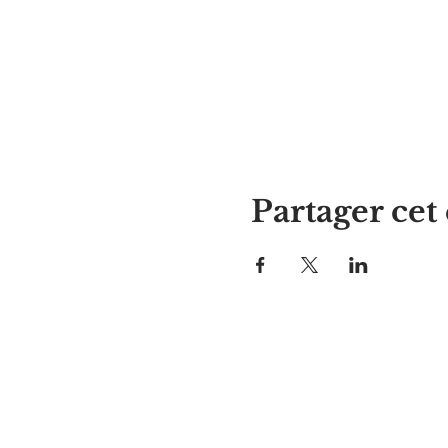
Partager ce
La maison d'Alyssa
297, rue Central, Gardner, MA
01440
978-364-0920