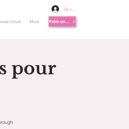
Se connecter
rial virtuel
More
Faire un don
s pour
through