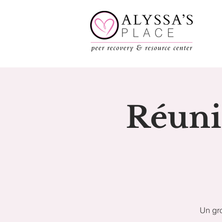
Réuni
Un gro