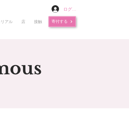
ログイン
寄付する
モリアル
店
接触
mous