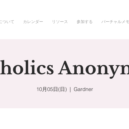
について
カレンダー
リソース
参加する
バーチャルメ
oholics Anony
10月05日(日)
  |  
Gardner