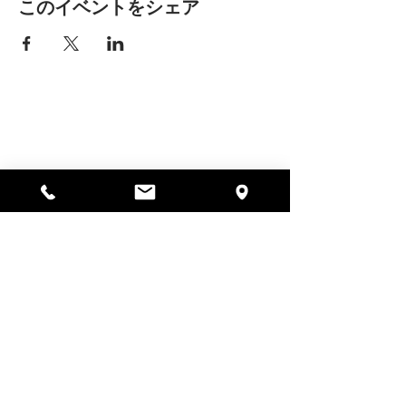
このイベントをシェア
アリッサの場所
297 セントラル ストリート ガード
ナー、MA 01440
978-364-0920
寄付する
Alyssa's Placeは、AED Foundation、Inc.、
GAAMHA、Inc.、マサチューセッツ州公衆衛生局