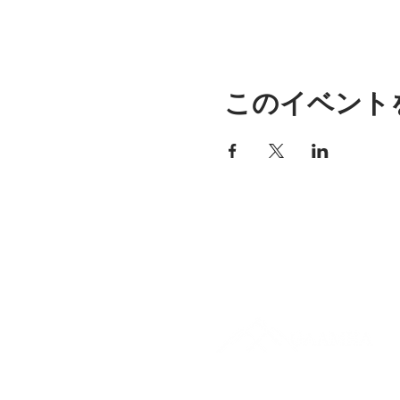
このイベント
アリッサの場所
297 セントラル ストリート ガ
ナー、MA 01440
978-364-0920