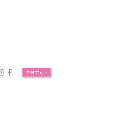
寄付する
マサチューセッツ州公衆衛生局の薬物中毒サービス