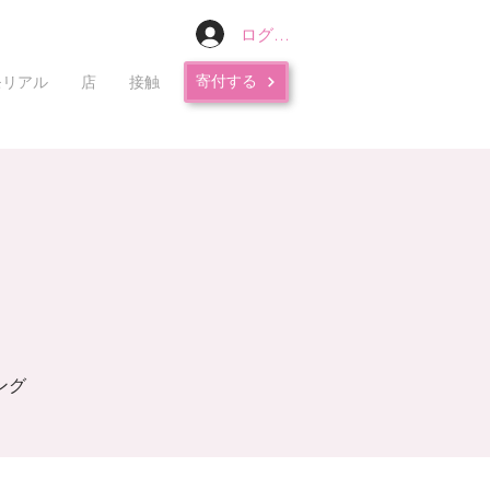
ログイン
寄付する
モリアル
店
接触
ング