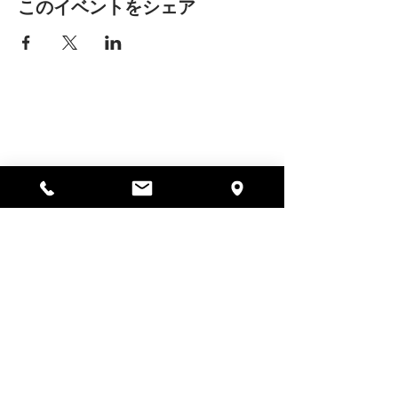
このイベントをシェア
アリッサの場所
297 セントラル ストリート ガード
ナー、MA 01440
978-364-0920
寄付する
Alyssa's Placeは、AED Foundation、Inc.、
GAAMHA、Inc.、マサチューセッツ州公衆衛生局