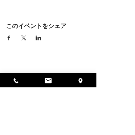
このイベントをシェア
アリッサの場所
297 セントラル ストリート ガード
ナー、MA 01440
978-364-0920
寄付する