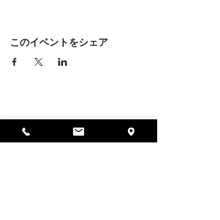
このイベントをシェア
アリッサの場所
297 セントラル ストリート ガード
ナー、MA 01440
978-364-0920
寄付する