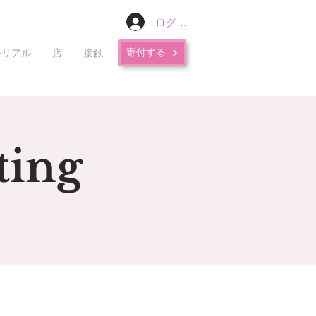
ログイン
寄付する
モリアル
店
接触
ting