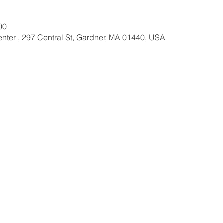
00
nter , 297 Central St, Gardner, MA 01440, USA