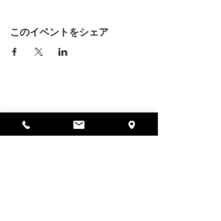
このイベントをシェア
アリッサの場所
297 セントラル ストリート ガード
ナー、MA 01440
978-364-0920
寄付する