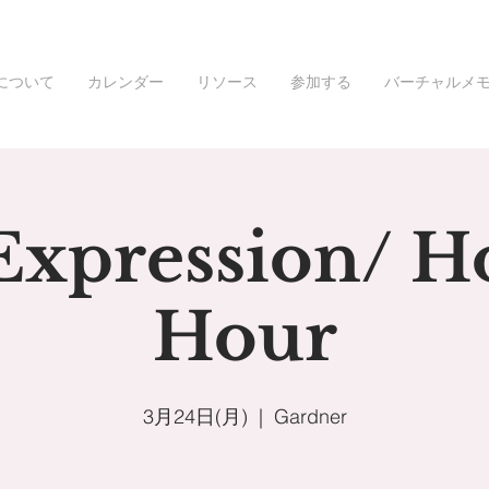
について
カレンダー
リソース
参加する
バーチャルメ
Expression/ 
Hour
3月24日(月)
  |  
Gardner