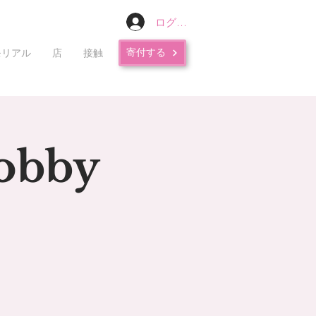
ログイン
寄付する
モリアル
店
接触
Hobby