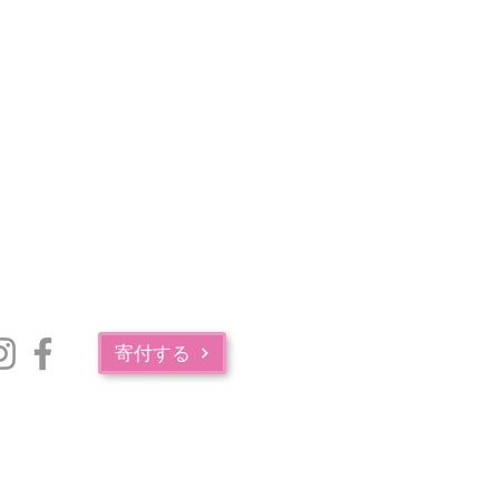
寄付する
マサチューセッツ州公衆衛生局の薬物中毒サービス