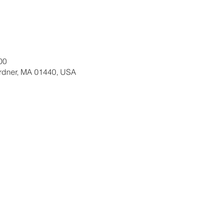
00
ardner, MA 01440, USA