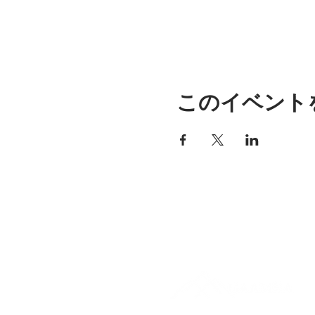
このイベント
アリッサの場所
297 セントラル ストリート ガ
ナー、MA 01440
978-364-0920