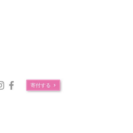
寄付する
マサチューセッツ州公衆衛生局の薬物中毒サービス