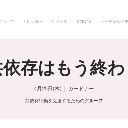
について
カレンダー
リソース
参加する
バーチャルメ
共依存はもう終わ
4月25日(木)
  |  
ガードナー
共依存行動を克服するためのグループ