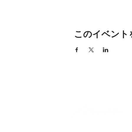
このイベント
アリッサの場所
297 セントラル ストリート ガ
ナー、MA 01440
978-364-0920