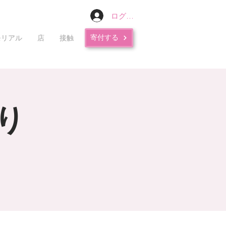
ログイン
寄付する
モリアル
店
接触
り