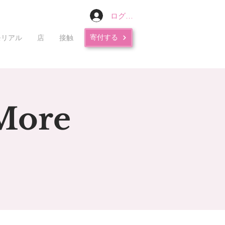
ログイン
寄付する
モリアル
店
接触
More