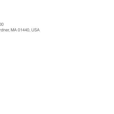
00
ardner, MA 01440, USA