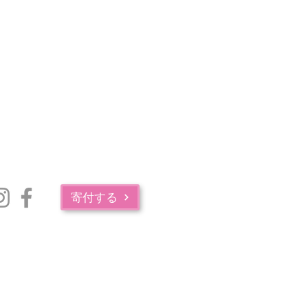
寄付する
マサチューセッツ州公衆衛生局の薬物中毒サービス