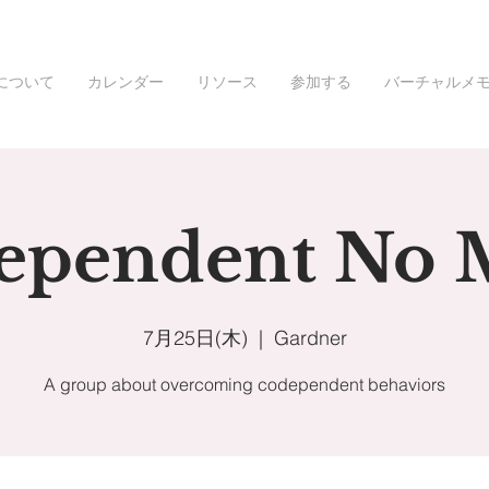
について
カレンダー
リソース
参加する
バーチャルメ
ependent No 
7月25日(木)
  |  
Gardner
A group about overcoming codependent behaviors