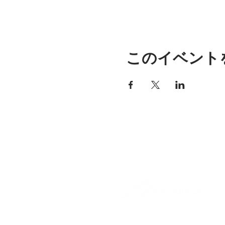
このイベント
アリッサの場所
297 セントラル ストリート ガ
ナー、MA 01440
978-364-0920