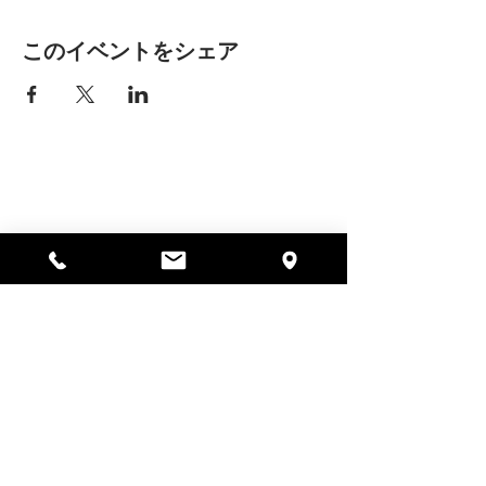
このイベントをシェア
アリッサの場所
297 セントラル ストリート ガード
ナー、MA 01440
978-364-0920
寄付する