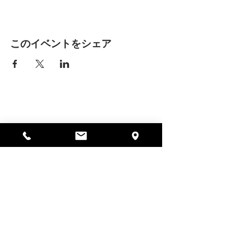
このイベントをシェア
アリッサの場所
297 セントラル ストリート ガード
ナー、MA 01440
978-364-0920
寄付する