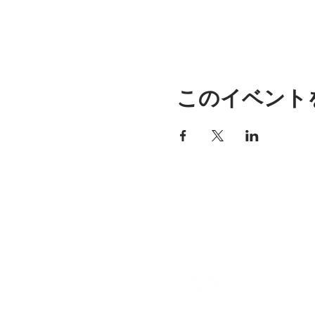
このイベント
アリッサの場所
297 セントラル ストリート ガ
ナー、MA 01440
978-364-0920