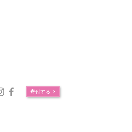
寄付する
マサチューセッツ州公衆衛生局の薬物中毒サービス