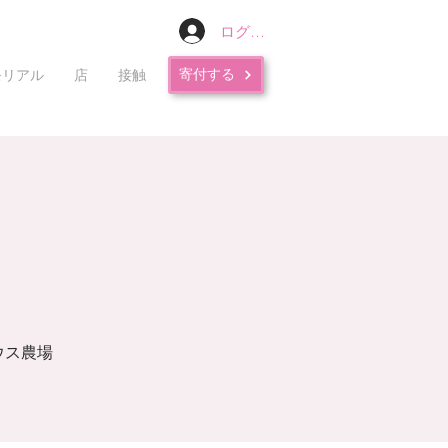
ログイン
寄付する
モリアル
店
接触
ウス農場