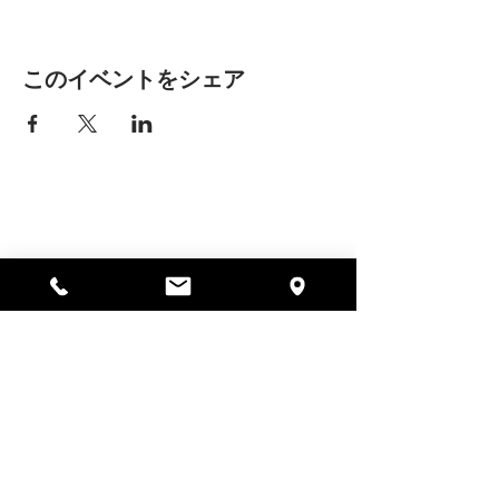
このイベントをシェア
アリッサの場所
297 セントラル ストリート ガード
ナー、MA 01440
978-364-0920
寄付する